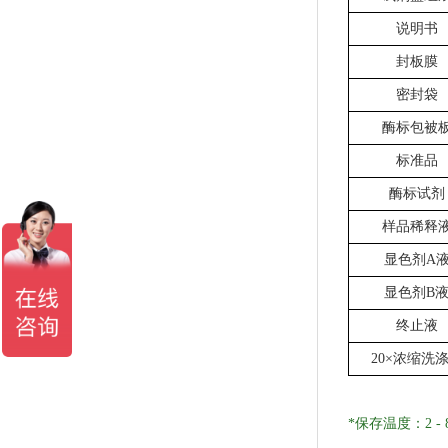
说明书
封板膜
密封袋
酶标包被
标准品
酶标试剂
样品稀释
显色剂
A
显色剂
B
终止液
20×浓缩洗
*保存温度：2 - 