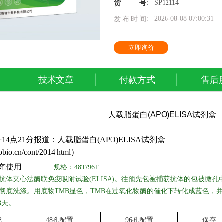
:
SP12114
货号
:
2026-08-08 07:00:31
发布时间
立即询价
技术文章
付款方式
售后
人载脂蛋白
(APO)ELISA
试剂盒
14点21分报道：人载脂蛋白(APO)ELISA试剂盒
pbio.cn/cont/2014.html）
究使用
规格：
48T/96T
抗体夹心法酶联免疫吸附试验
(ELISA)。往预先包被捕获抗体的包被微
彻底洗涤。用底物TMB显色，TMB在过氧化物酶的催化下转化成蓝色，
-3天。
成
48孔配置
96孔配置
保存