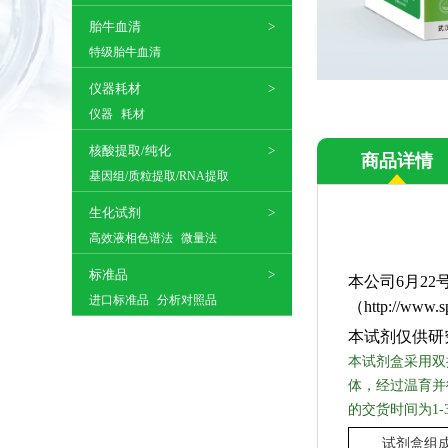
胎牛血清
特级胎牛血清
仪器耗材
仪器
耗材
核酸提取/纯化
商品详情
基因组/质粒提取/RNA提取
生化试剂
高效液相色谱法
微量法
标准品
本公司6月22号
进口标准品
分析对照品
（http://www.s
本试剂仅供研
本试剂盒采用双
体，经过温育并
的交货时间为
1
试剂盒组